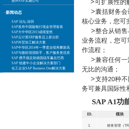
>
可扩展性的
惠州SAP实施公司
>
囊括财务会
·新闻动态
核心业务，您可
SAP 论坛-深圳
SAP发布中国版银行现金管理套装
>
整合从销售
SAP大中华区2013成绩斐然
SAP云计算ERP服务迈上新台阶
业务流程，您可
SAP外贸加工解决方案
SAP中华区2014年一季度业绩再攀新高
作流程；
SAP与微软强强联手，客户服务更优质
>
SAP 携手德足助德国战车赢在巴西
兼容任何一
SAP 组建中小企业解决方案部门
无比的沟通；
化工企业SAP Business One解决方案
>
支持20种
务可兼具国际性
SAP A1
ID.
模块
1.
财务管理（T