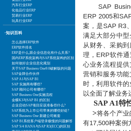
SAP Busines
汽车行业ERP
化妆品行业ERP
ERP 2005和
贸易行业ERP
玩具行业ERP
案，是SAP R3
·知识百科
满足大部分中型
怎么选择ERP软件
从财务、采购到
ERP软件排名
ERP是什么,跟企业信息化有什么关系?
理，ERP软件
国内ERP系统架构与SAP系统架构的区别
心业务流程提供
如何做好企业信息化规划
关于SAP Business One9.0破解版的问题
营销和服务功能
SAP金牌合作伙伴
SAP A1与SAP B1
时，利用软件的
SAP 实施商有哪些?
SAP 顾问公司有哪些?
以全面了解业务
SAP Business One实施流程
金蝶K3与SAP B1 的区别
SAP A1特
企业启动SAP项目应该准备些什么?
SAP系统为上市公司带来的哪些好处?
>
将各个产业
SAP Business One 新建公司账套
SAP B1系统客户端登录极慢的问题解答
有17,500种
SAP S/4 HANA与SAP R3(ECC)的区别