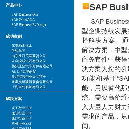
SAP Busi
·产品中心
SAP Business One
SAP S/4 HANA
SAP Busines
SAP Business ByDesign
型企业持续发展
·成功案例
择解决方案。通过SAP
东友精细化工
解决方案，中型
堡盟集团
由东往西美酒商贸公司
商务套件中获得
吉利控股集团有限公司
扬州亚普汽车部件有限公司
决方案为您的公
ADE（美缇商贸）
食品零售企业良品铺子
功能和基于“S
重庆昊晟玻璃股份有限公司
能，用以替代那
上海宝鸟服饰有限公司
统、需要高价维
·解决方案
入大量人力财力
化工行业ERP
服装行业ERP
需求的产品，从
医疗行业ERP
机械行业ERP
间。
食品行业ERP