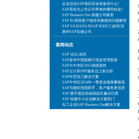
企业启动SAP项目应该准备些什么?
SAP系统为上市公司带来的哪些好处?
SAP Business One 新建公司账套
SAP B1系统客户端登录极慢的问题解答
SAP S/4 HANA与SAP R3(ECC)的区别
惠州SAP实施公司
·新闻动态
SAP 论坛-深圳
SAP发布中国版银行现金管理套装
SAP大中华区2013成绩斐然
SAP云计算ERP服务迈上新台阶
SAP外贸加工解决方案
SAP中华区2014年一季度业绩再攀新高
SAP与微软强强联手，客户服务更优质
SAP 携手德足助德国战车赢在巴西
SAP 组建中小企业解决方案部门
化工企业SAP Business One解决方案