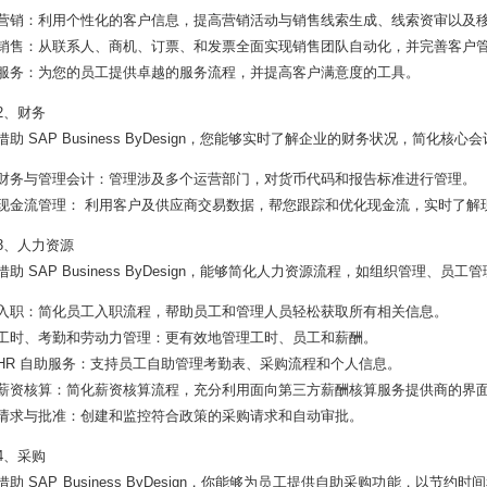
营销：利用个性化的客户信息，提高营销活动与销售线索生成、线索资审以及
销售：从联系人、商机、订票、和发票全面实现销售团队自动化，并完善客户
服务：为您的员工提供卓越的服务流程，并提高客户满意度的工具。
2、财务
借助 SAP Business ByDesign，您能够实时了解企业的财务状况，简
财务与管理会计：管理涉及多个运营部门，对货币代码和报告标准进行管理。
现金流管理： 利用客户及供应商交易数据，帮您跟踪和优化现金流，实时了解
3、人力资源
借助 SAP Business ByDesign，能够简化人力资源流程，如组织管理
入职：简化员工入职流程，帮助员工和管理人员轻松获取所有相关信息。
工时、考勤和劳动力管理：更有效地管理工时、员工和薪酬。
HR 自助服务：支持员工自助管理考勤表、采购流程和个人信息。
薪资核算：简化薪资核算流程，充分利用面向第三方薪酬核算服务提供商的界
请求与批准：创建和监控符合政策的采购请求和自动审批。
4、采购
借助 SAP Business ByDesign，你能够为员工提供自助采购功能，