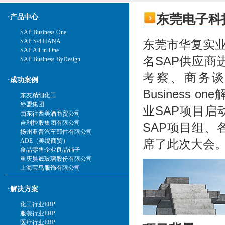
东莞电子科
·产品中心
SAP Business One
东莞市华复实业
SAP S/4 HANA
SAP All-in-One
名SAP供应
SAP Business ByDesign
考察、商务谈
·成功案例
Busines
东友精细化工
堡盟集团
业SAP项目启
由东往西美酒商贸公司
吉利控股集团有限公司
SAP项目组
扬州亚普汽车部件有限公司
席了此次大会
ADE（美缇商贸）
食品零售企业良品铺子
重庆昊晟玻璃股份有限公司
上海宝鸟服饰有限公司
·解决方案
化工行业ERP
服装行业ERP
医疗行业ERP