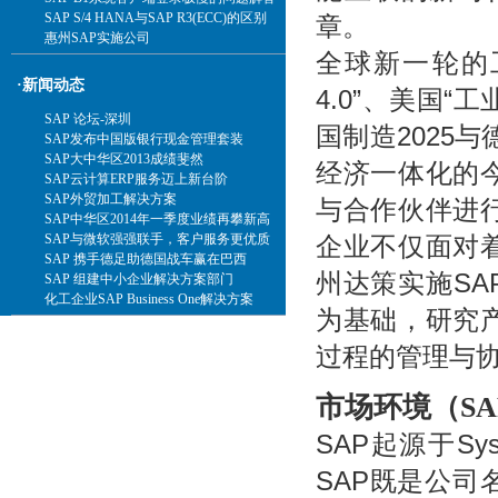
SAP S/4 HANA与SAP R3(ECC)的区别
章。
惠州SAP实施公司
全球新一轮的
·新闻动态
4.0”、美国“
SAP 论坛-深圳
国制造2025
SAP发布中国版银行现金管理套装
SAP大中华区2013成绩斐然
经济一体化的
SAP云计算ERP服务迈上新台阶
SAP外贸加工解决方案
与合作伙伴进
SAP中华区2014年一季度业绩再攀新高
企业不仅面对
SAP与微软强强联手，客户服务更优质
SAP 携手德足助德国战车赢在巴西
州达策实施S
SAP 组建中小企业解决方案部门
化工企业SAP Business One解决方案
为基础，研究
过程的管理与
市场环境
（
S
SAP起源于Systems
SAP既是公