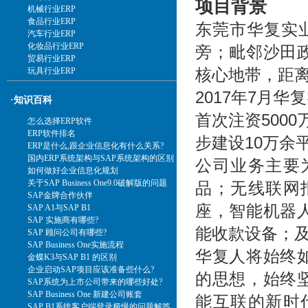
项目背景
机械行业ERP
食品行业ERP
东莞市华复实业
汽车行业ERP
化妆品行业ERP
旁；毗邻沙田
贸易行业ERP
核心地带，距
玩具行业ERP
2017年7月
·知识百科
首次注资500
怎么选择ERP软件
ERP软件排名
步建设10万余
ERP是什么,跟企业信息化有什么关系?
国内ERP系统架构与SAP系统架构的区别
公司业务主要
如何做好企业信息化规划
关于SAP Business One9.0破解版的问题
品；无线联网
SAP金牌合作伙伴
座，智能机器
SAP A1与SAP B1
SAP 实施商有哪些?
能收款设备；及
SAP 顾问公司有哪些?
SAP Business One实施流程
华复人将始终
金蝶K3与SAP B1 的区别
企业启动SAP项目应该准备些什么?
的思想，始终
SAP系统为上市公司带来的哪些好处?
SAP Business One 新建公司账套
能互联的新时
SAP B1系统客户端登录极慢的问题解答