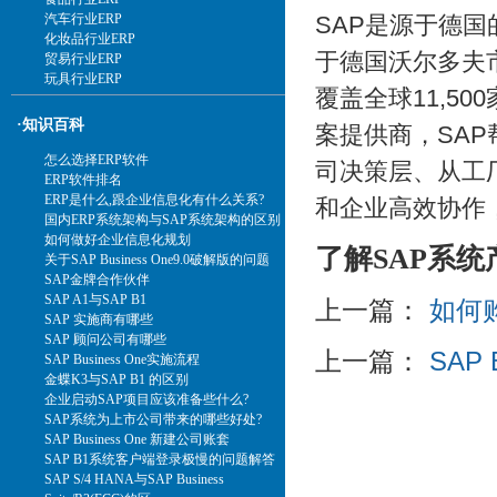
SAP是源于德国
汽车行业ERP
化妆品行业ERP
于德国沃尔多夫
贸易行业ERP
玩具行业ERP
覆盖全球11,5
·知识百科
案提供商，SA
怎么选择ERP软件
司决策层、从工
ERP软件排名
ERP是什么,跟企业信息化有什么关系?
和企业高效协作
国内ERP系统架构与SAP系统架构的区别
如何做好企业信息化规划
了解SAP系统
关于SAP Business One9.0破解版的问题
SAP金牌合作伙伴
SAP A1与SAP B1
上一篇：
如何
SAP 实施商有哪些
SAP 顾问公司有哪些
上一篇：
SAP
SAP Business One实施流程
金蝶K3与SAP B1 的区别
企业启动SAP项目应该准备些什么?
SAP系统为上市公司带来的哪些好处?
SAP Business One 新建公司账套
SAP B1系统客户端登录极慢的问题解答
SAP S/4 HANA与SAP Business